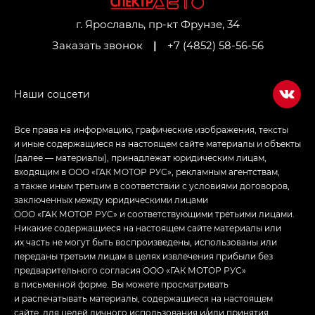
Джи Икс ПРЕМИУМ — GX PREMIUM, ЛАУНЖ —
LOUNGE
г. Ярославль, пр-кт Фрунзе, 34
Заказать звонок
|
+7 (4852) 58-56-56
Empow — Эмпау (Empow) в комплектации
Джи Эс — GS, Джи Эль с элементы экстерьера
в спортивном стиле — GL
(S-Style)
Все права на информацию, графические изображения, тексты
и иные содержащиеся на настоящем сайте материалы и объекты
(далее — материалы), принадлежат юридическим лицам,
входящим в ООО «ГАК МОТОР РУС», рекламным агентствам,
а также иным третьим в соответствии с условиями договоров,
заключенных между юридическими лицами
ООО «ГАК МОТОР РУС» и соответствующими третьими лицами.
Никакие содержащиеся на настоящем сайте материалы или
их часть не могут быть воспроизведены, использованы или
переданы третьим лицам в целях извлечения прибыли без
предварительного согласия ООО «ГАК МОТОР РУС»
в письменной форме. Вы можете просматривать
и распечатывать материалы, содержащиеся на настоящем
сайте, для целей личного использования и/или принятия