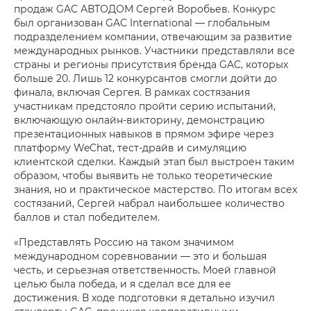
продаж GAC АВТОДОМ Сергей Воробьев. Конкурс
был организован GAC International — глобальным
подразделением компании, отвечающим за развитие
международных рынков. Участники представляли все
страны и регионы присутствия бренда GAC, которых
больше 20. Лишь 12 конкурсантов смогли дойти до
финала, включая Сергея. В рамках состязания
участникам предстояло пройти серию испытаний,
включающую онлайн-викторину, демонстрацию
презентационных навыков в прямом эфире через
платформу WeChat, тест-драйв и симуляцию
клиентской сделки. Каждый этап был выстроен таким
образом, чтобы выявить не только теоретические
знания, но и практическое мастерство. По итогам всех
состязаний, Сергей набрал наибольшее количество
баллов и стал победителем.
«Представлять Россию на таком значимом
международном соревновании — это и большая
честь, и серьезная ответственность. Моей главной
целью была победа, и я сделал все для ее
достижения. В ходе подготовки я детально изучил