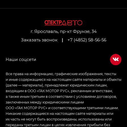
GL AWD
M8 — Эм 8 (M8) в комплектациях Джи Эль — GL,
Джи Ти — GT, Джи Икс — GX,
Джи Икс ПРЕМИУМ — GX PREMIUM, ЛАУНЖ —
LOUNGE
г. Ярославль, пр-кт Фрунзе, 34
Заказать звонок
|
+7 (4852) 58-56-56
Empow — Эмпау (Empow) в комплектации
Джи Эс — GS, Джи Эль с элементы экстерьера
в спортивном стиле — GL
(S-Style)
Все права на информацию, графические изображения, тексты
и иные содержащиеся на настоящем сайте материалы и объекты
(далее — материалы), принадлежат юридическим лицам,
входящим в ООО «ГАК МОТОР РУС», рекламным агентствам,
а также иным третьим в соответствии с условиями договоров,
заключенных между юридическими лицами
ООО «ГАК МОТОР РУС» и соответствующими третьими лицами.
Никакие содержащиеся на настоящем сайте материалы или
их часть не могут быть воспроизведены, использованы или
переданы третьим лицам в целях извлечения прибыли без