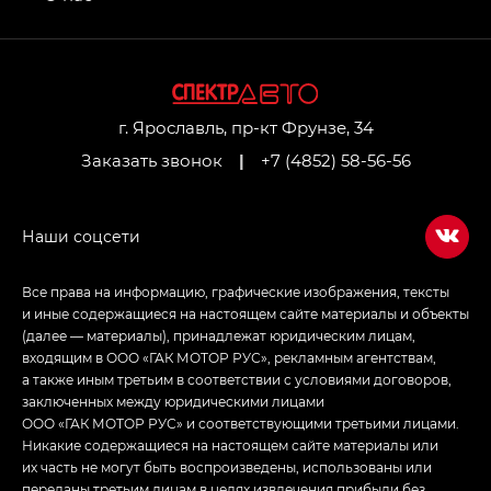
GL AWD
M8 — Эм 8 (M8) в комплектациях Джи Эль — GL,
Джи Ти — GT, Джи Икс — GX,
Джи Икс ПРЕМИУМ — GX PREMIUM, ЛАУНЖ —
LOUNGE
г. Ярославль, пр-кт Фрунзе, 34
Заказать звонок
|
+7 (4852) 58-56-56
Empow — Эмпау (Empow) в комплектации
Джи Эс — GS, Джи Эль с элементы экстерьера
в спортивном стиле — GL
(S-Style)
Все права на информацию, графические изображения, тексты
и иные содержащиеся на настоящем сайте материалы и объекты
(далее — материалы), принадлежат юридическим лицам,
входящим в ООО «ГАК МОТОР РУС», рекламным агентствам,
а также иным третьим в соответствии с условиями договоров,
заключенных между юридическими лицами
ООО «ГАК МОТОР РУС» и соответствующими третьими лицами.
Никакие содержащиеся на настоящем сайте материалы или
их часть не могут быть воспроизведены, использованы или
переданы третьим лицам в целях извлечения прибыли без