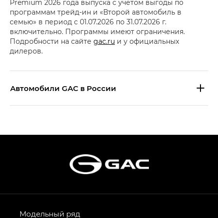
Premium 2026 года выпуска с учетом выгоды по
программам трейд-ин и «Второй автомобиль в
семью» в период с 01.07.2026 по 31.07.2026 г.
включительно. Программы имеют ограничения.
Подробности на сайте
gac.ru
и у официальных
дилеров.
Aвтомобили GAC в России
S9 — Эс 9 (S9) в комплектации
Эс Икс ПРЕМИУМ — SX PREMIUM
S7 — Эс 7 (S7) в комплектациях
Эс Икс ПРЕМИУМ — SX PREMIUM, Эс Тэ — ST
HYPTEC HT — Хайптек Эйч Ти (HYPTEC HT)
в комплектации Экс ПРЕМИУМ — EX PREMIUM
AION V — Айон Ви в комплектациях Экс — EX,
Модельный ряд