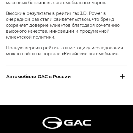
массовых бензиновых автомобильных марок.
Высокие результаты в рейтингах J.D. Power в
очередной раз стали свидетельством, что бренд
сохраняет доверие клиентов благодаря сочетанию
высокого качества, инноваций и продуманной
клиентской политики.
Полную версию рейтинга и методику исследования
можно найти на портале
«Китайские автомобили»
.
Aвтомобили GAC в России
S9 — Эс 9 (S9) в комплектации
Эс Икс ПРЕМИУМ — SX PREMIUM
S7 — Эс 7 (S7) в комплектациях
Эс Икс ПРЕМИУМ — SX PREMIUM, Эс Тэ — ST