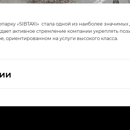
сопарку «SIBTAXI» стала одной из наиболее значимы
ждает активное стремление компании укреплять поз
ре, ориентированном на услуги высокого класса.
сии
ПРЕМИУМ — SX PREMIUM
РЕМИУМ — SX PREMIUM, Эс Тэ — ST
T) в комплектации Экс ПРЕМИУМ — EX PREMIUM