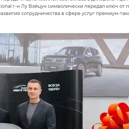
ional г-н Лу Вэйцун символически передал ключ от
азвития сотрудничества в сфере услуг премиум-такс