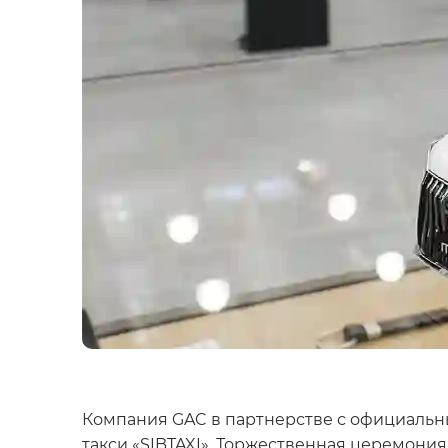
Компания GAC в партнерстве с официальн
такси «SIBTAXI». Торжественная церемони