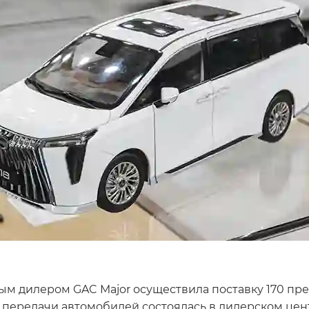
ым дилером GAC Major осуществила поставку 170 п
я передачи автомобилей состоялась в дилерском це