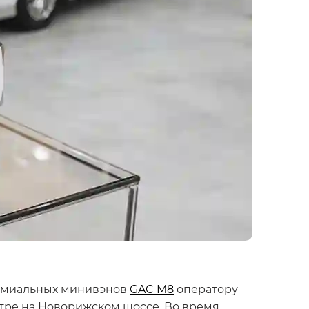
ремиальных минивэнов
GAC M8
оператору
нтре на Новорижском шоссе. Во время