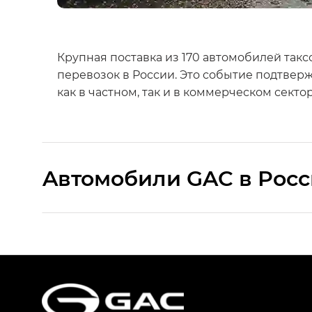
Крупная поставка из 170 автомобилей так
перевозок в России. Это событие подтвер
как в частном, так и в коммерческом секто
Aвтомобили GAC в Рос
S9 — Эс 9 (S9) в комплектации Эс Икс 
S7 — Эс 7 (S7) в комплектациях Эс Икс П
HYPTEC HT — Хайптек Эйч Ти (HYPTEC H