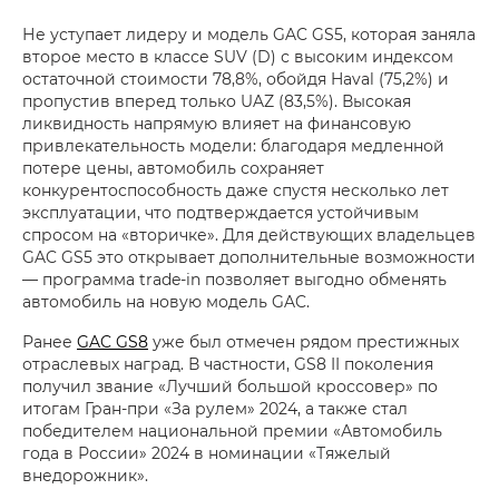
Не уступает лидеру и модель GAC GS5, которая заняла
второе место в классе SUV (D) с высоким индексом
остаточной стоимости 78,8%, обойдя Haval (75,2%) и
пропустив вперед только UAZ (83,5%). Высокая
ликвидность напрямую влияет на финансовую
привлекательность модели: благодаря медленной
потере цены, автомобиль сохраняет
конкурентоспособность даже спустя несколько лет
эксплуатации, что подтверждается устойчивым
спросом на «вторичке». Для действующих владельцев
GAC GS5 это открывает дополнительные возможности
— программа trade-in позволяет выгодно обменять
автомобиль на новую модель GAC.
Ранее
GAC GS8
уже был отмечен рядом престижных
отраслевых наград. В частности, GS8 II поколения
получил звание «Лучший большой кроссовер» по
итогам Гран-при «За рулем» 2024, а также стал
победителем национальной премии «Автомобиль
года в России» 2024 в номинации «Тяжелый
внедорожник».