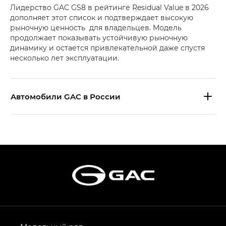
Лидерство GAC GS8 в рейтинге Residual Value в 2026
дополняет этот список и подтверждает высокую
рыночную ценность для владельцев. Модель
продолжает показывать устойчивую рыночную
динамику и остается привлекательной даже спустя
несколько лет эксплуатации.
Aвтомобили GAC в России
S9 — Эс 9 (S9) в комплектации
Эс Икс ПРЕМИУМ — SX PREMIUM
S7 — Эс 7 (S7) в комплектациях
Эс Икс ПРЕМИУМ — SX PREMIUM, Эс Тэ — ST
HYPTEC HT — Хайптек Эйч Ти (HYPTEC HT)
в комплектации Экс ПРЕМИУМ — EX PREMIUM
AION V — Айон Ви в комплектациях Экс — EX,