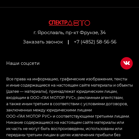
GL AWD
M8 — Эм 8 (M8) в комплектациях Джи Эль — GL,
Джи Ти — GT, Джи Икс — GX,
Джи Икс ПРЕМИУМ — GX PREMIUM, ЛАУНЖ —
LOUNGE
г. Ярославль, пр-кт Фрунзе, 34
Заказать звонок
|
+7 (4852) 58-56-56
Empow — Эмпау (Empow) в комплектации
Джи Эс — GS, Джи Эль с элементы экстерьера
в спортивном стиле — GL
(S-Style)
Все права на информацию, графические изображения, тексты
и иные содержащиеся на настоящем сайте материалы и объекты
(далее — материалы), принадлежат юридическим лицам,
входящим в ООО «ГАК МОТОР РУС», рекламным агентствам,
а также иным третьим в соответствии с условиями договоров,
заключенных между юридическими лицами
ООО «ГАК МОТОР РУС» и соответствующими третьими лицами.
Никакие содержащиеся на настоящем сайте материалы или
их часть не могут быть воспроизведены, использованы или
переданы третьим лицам в целях извлечения прибыли без