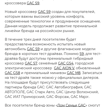
кроссовера
GAC S9
.
Новый кроссовер
GAC S9
создан для покупателей,
которым важны высокий уровень комфорта,
современные технологии и продуманное оснащение.
Данная модель продолжает развитие премиальной
линейки бренда на российском рынке.
В течение трех дней посетителям будет
предоставлена возможность испытать новый
автомобиль
GAC S9
и другие флагманские модели
бренда в коротких тест-драйвах. Помимо
S9
, для тест-
драйва будут доступны премиальный гибридный
кроссовер
GAC S7
, семейный
GAC GS4
, городской
электрический кроссовер
GAC AION V
, обновленный
GAC GS8
и премиальный минивэн
GAC M8
. Записаться
на тест-драйв также можно у официальных дилеров.
На площадке будут присутствовать следующие
партнеры бренда GAC: GAC Автобиография, GAC
АВТОПОЛЕ, GAC Старк Авто, GAC Центр Волхонский,
GAC ИАТ Приморский, GAC Форсаж, GAC Major.
Все посетители бренд-зоны «
Дом Семьи GAC
» смогут