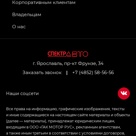
GT, Джи Эль — GL
Корпоративным клиентам
GS4 — Джи Эс 4 (GS4) в комплектациях Джи Би
Владельцам
Передний привод — GB 2WD, Джи Би Полный
привод — GB AWD, Джи Эль Полный привод —
О нас
GL AWD
M8 — Эм 8 (M8) в комплектациях Джи Эль — GL,
Джи Ти — GT, Джи Икс — GX,
Джи Икс ПРЕМИУМ — GX PREMIUM, ЛАУНЖ —
LOUNGE
г. Ярославль, пр-кт Фрунзе, 34
Заказать звонок
|
+7 (4852) 58-56-56
Empow — Эмпау (Empow) в комплектации
Джи Эс — GS, Джи Эль с элементы экстерьера
в спортивном стиле — GL
(S-Style)
Все права на информацию, графические изображения, тексты
и иные содержащиеся на настоящем сайте материалы и объекты
(далее — материалы), принадлежат юридическим лицам,
входящим в ООО «ГАК МОТОР РУС», рекламным агентствам,
а также иным третьим в соответствии с условиями договоров,