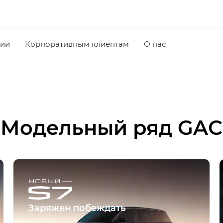
чии
Корпоративным клиентам
О нас
Модельный ряд GAC
Заряжен побеждать