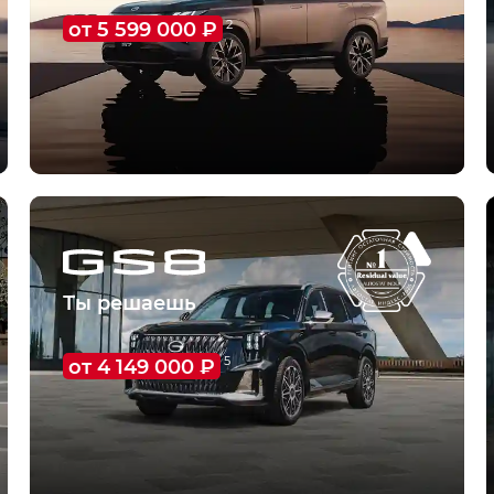
от 5 599 000 ₽
2
О модели
Тест-драйв
Ты решаешь
от 4 149 000 ₽
5