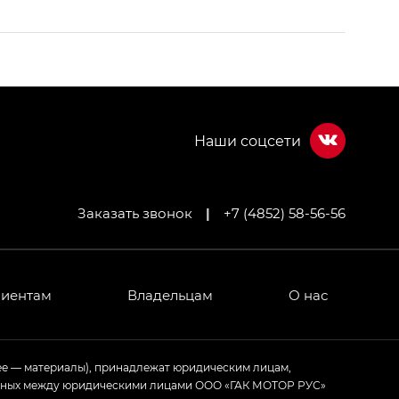
Заказать звонок
|
+7 (4852) 58-56-56
МИУМ — GX PREMIUM, Джи Эти — GT, Джи Эль —
 привод — GB AWD, Джи Эль Полный привод —
лиентам
Владельцам
О нас
ИУМ — GX PREMIUM, ЛАУНЖ — LOUNGE
ее — материалы), принадлежат юридическим лицам,
ченных между юридическими лицами ООО «ГАК МОТОР РУС»
ртивном стиле — GL
(S-Style)