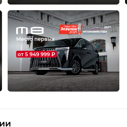
О модели
Тест-драйв
Место первых
от 5 949 999 ₽
8
О модели
Тест-драйв
сии