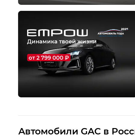
О модели
Динамика твоей жизни
от 2 799 000 ₽
7
О модели
Тест-драйв
Aвтомобили GAC в Рос