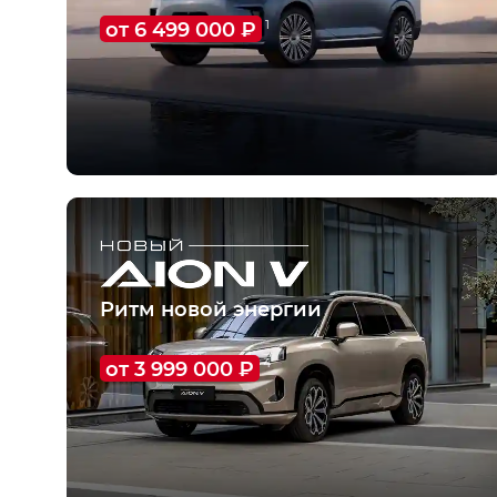
от 6 499 000 ₽
1
О модели
Тест-драйв
Ритм новой энергии
от 3 999 000 ₽
4