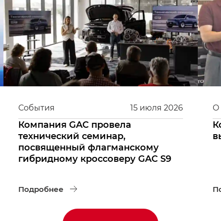
События
15
июля
2026
О
Компания GAC провела
К
технический семинар,
в
посвященный флагманскому
гибридному кроссоверу GAC S9
Подробнее
П