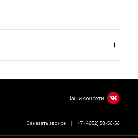
Заказать звонок
|
+7 (4852) 58-56-56
МИУМ — GX PREMIUM, Джи Эти — GT, Джи Эль —