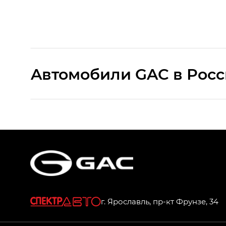
Aвтомобили GAC в Рос
S9 — Эс 9 (S9) в комплектации Эс Икс 
S7 — Эс 7 (S7) в комплектациях Эс Икс П
HYPTEC HT — Хайптек Эйч Ти (HYPTEC H
AION V — Айон Ви в комплектациях Экс 
г. Ярославль, пр-кт Фрунзе, 34
GS8 — Джи Эс 8 (GS8) в комплектациях 
GL