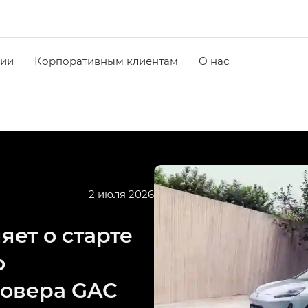
чии
Корпоративным клиентам
О нас
2 июля 2026
ет о старте
о
совера GAC