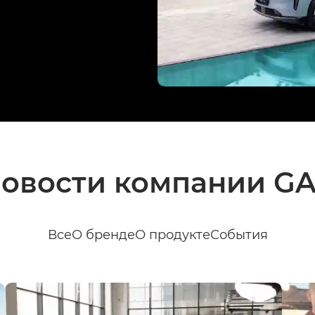
овости компании G
Все
О бренде
О продукте
События