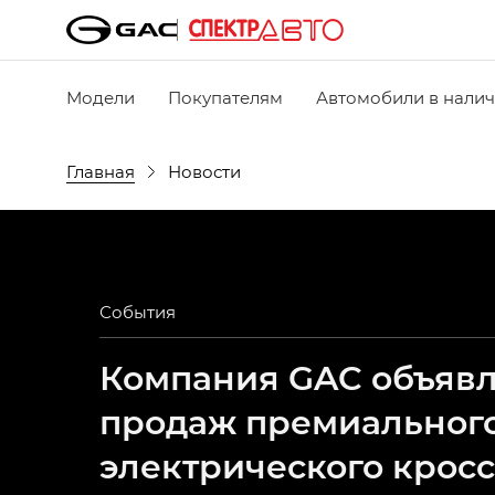
Модели
Покупателям
Автомобили в нали
Главная
Новости
События
Компания GAC объявля
продаж премиальног
электрического крос