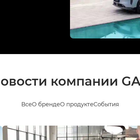
овости компании G
Все
О бренде
О продукте
События