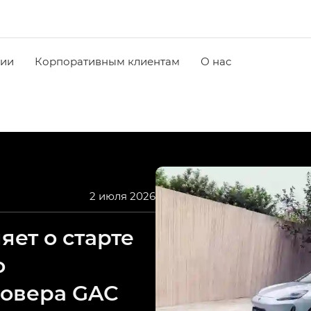
чии
Корпоративным клиентам
О нас
2 июля 2026
ет о старте
о
совера GAC