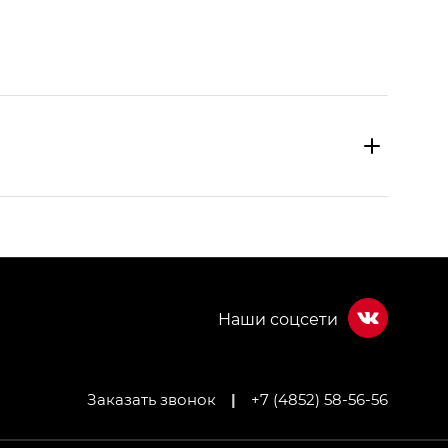
Заказать звонок
|
+7 (4852) 58-56-56
МИУМ — GX PREMIUM, Джи Эти — GT, Джи Эль —