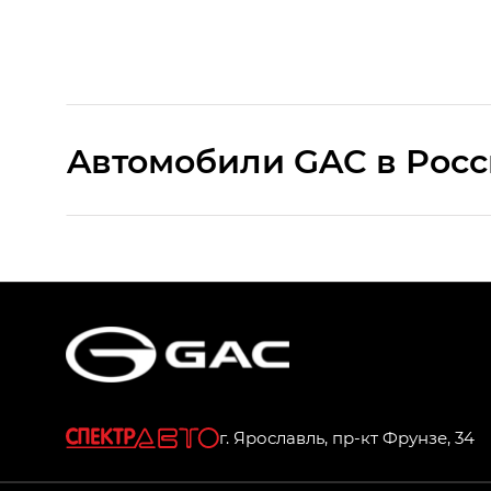
Aвтомобили GAC в Рос
S9 — Эс 9 (S9) в комплектации Эс Икс 
S7 — Эс 7 (S7) в комплектациях Эс Икс П
HYPTEC HT — Хайптек Эйч Ти (HYPTEC H
AION V — Айон Ви в комплектациях Экс 
г. Ярославль, пр-кт Фрунзе, 34
GS8 — Джи Эс 8 (GS8) в комплектациях 
GL