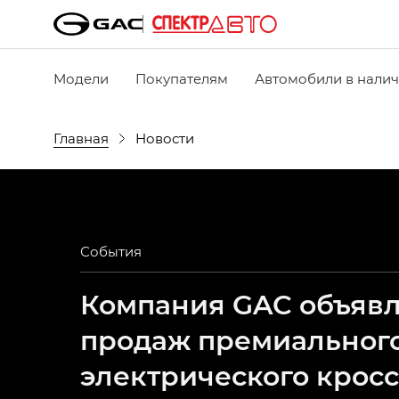
Модели
Покупателям
Автомобили в нали
Главная
Новости
События
Компания GAC объявля
продаж премиальног
электрического крос