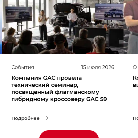
События
15
июля
2026
О
Компания GAC провела
К
технический семинар,
в
посвященный флагманскому
гибридному кроссоверу GAC S9
Подробнее
П